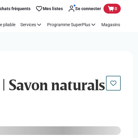
chats fréquents
Mes listes
Se connecter
0
e pliable
Services
Programme SuperPlus
Magasins
 | Savon naturals