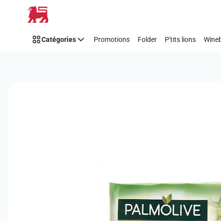
Passer
Catégories
Promotions
Folder
P'tits lions
Wineb