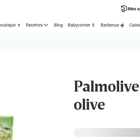
Mes a
outique 🍷
Recettes
Blog
Babycorner 🍼
Barbecue 🫕
Caiss
Palmolive
olive