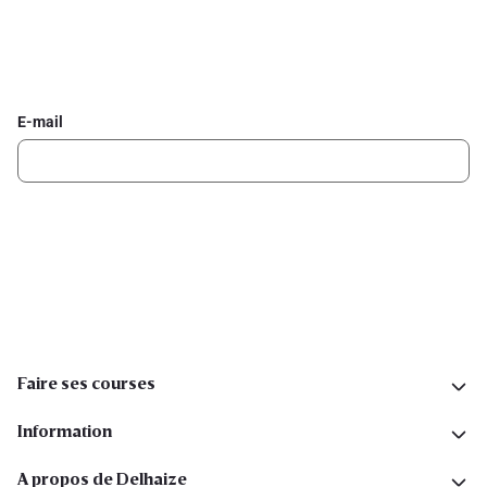
Inscrivez-vous à la newsletter Delhaize
Recevez chaque semaine les meilleures promotions et de
l'inspiration pour vos assiettes dans votre boîte mail.
E-mail
Inscription
Suivez-nous sur les réseaux sociaux
Faire ses courses
Information
A propos de Delhaize