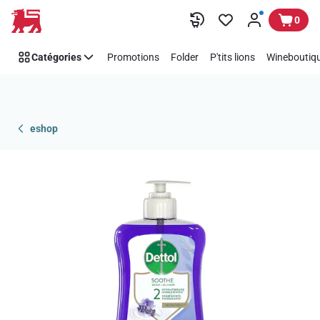
Passer
0
Catégories
Promotions
Folder
P'tits lions
Wineboutiqu
eshop