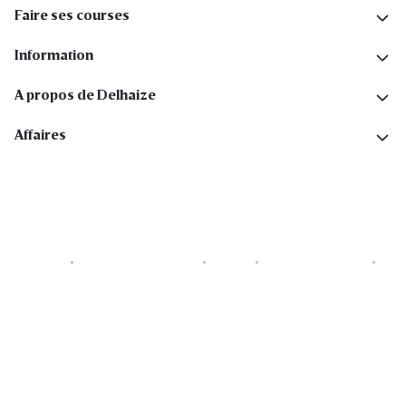
Faire ses courses
Information
A propos de Delhaize
Affaires
Cookies
Déclaration de vie privée
Security
Conditions générales
Déclaration sur l'accessibilité
Copyright © 2026 All rights reserved. Delhaize Group.