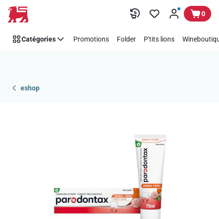
Passer
0
Catégories
Promotions
Folder
P'tits lions
Wineboutiqu
eshop