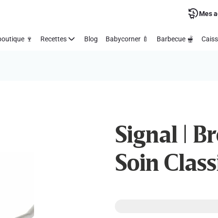
Mes a
outique 🍷
Recettes
Blog
Babycorner 🍼
Barbecue 🫕
Caiss
Signal | Br
Soin Class