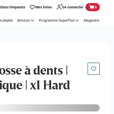
chats fréquents
Mes listes
Se connecter
0
e pliable
Services
Programme SuperPlus
Magasins
osse à dents |
ique | x1 Hard