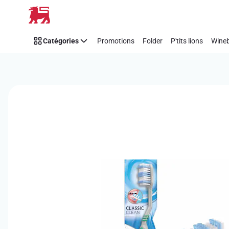
Passer
Catégories
Promotions
Folder
P'tits lions
Wineb