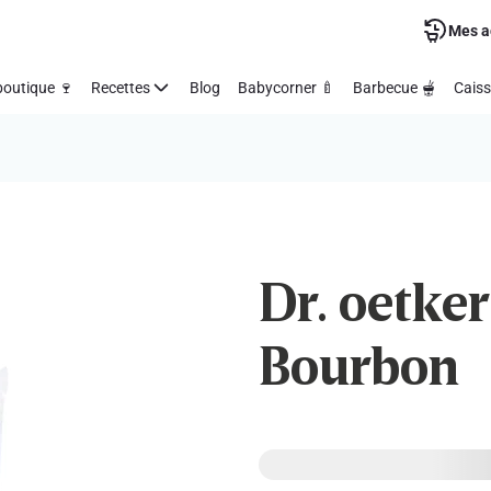
Mes a
outique 🍷
Recettes
Blog
Babycorner 🍼
Barbecue 🫕
Caiss
Dr. oetker 
Bourbon