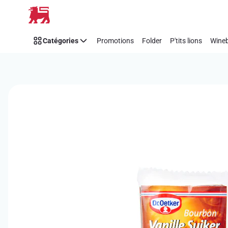
Passer
Catégories
Promotions
Folder
P'tits lions
Wineb