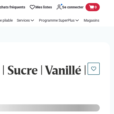
chats fréquents
Mes listes
Se connecter
0
e pliable
Services
Programme SuperPlus
Magasins
| Sucre | Vanillé |