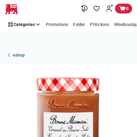
Passer
0
Catégories
Promotions
Folder
P'tits lions
Wineboutiqu
eshop