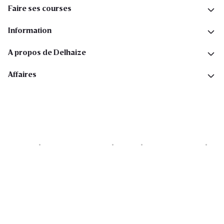
Faire ses courses
Information
A propos de Delhaize
Affaires
Cookies
Déclaration de vie privée
Security
Conditions générales
Déclaration sur l'accessibilité
Copyright © 2026 All rights reserved. Delhaize Group.