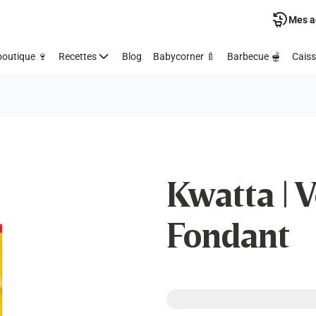
Mes a
outique 🍷
Recettes
Blog
Babycorner 🍼
Barbecue 🫕
Caiss
Kwatta | V
Fondant