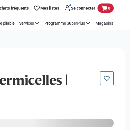
chats fréquents
Mes listes
Se connecter
0
e pliable
Services
Programme SuperPlus
Magasins
ermicelles |