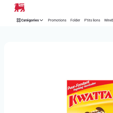
Passer
Catégories
Promotions
Folder
P'tits lions
Wineb