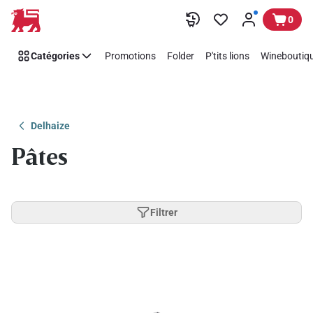
Passer
0
Catégories
Promotions
Folder
P'tits lions
Wineboutiqu
Delhaize
Pâtes
Filtrer