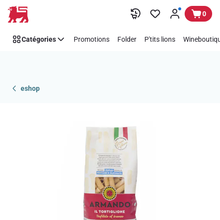
Passer
0
Catégories
Promotions
Folder
P'tits lions
Wineboutiqu
eshop