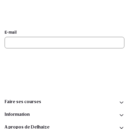
Inscrivez-vous à la newsletter Delhaize
Recevez chaque semaine les meilleures promotions et de
l'inspiration pour vos assiettes dans votre boîte mail.
E-mail
Inscription
Suivez-nous sur les réseaux sociaux
Faire ses courses
Information
A propos de Delhaize