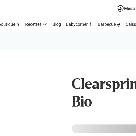
Mes a
outique 🍷
Recettes
Blog
Babycorner 🍼
Barbecue 🫕
Caiss
Clearspring
Bio