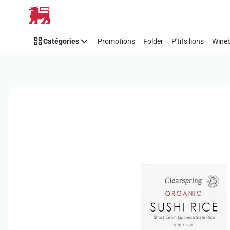
Passer
Catégories
Promotions
Folder
P'tits lions
Wineb