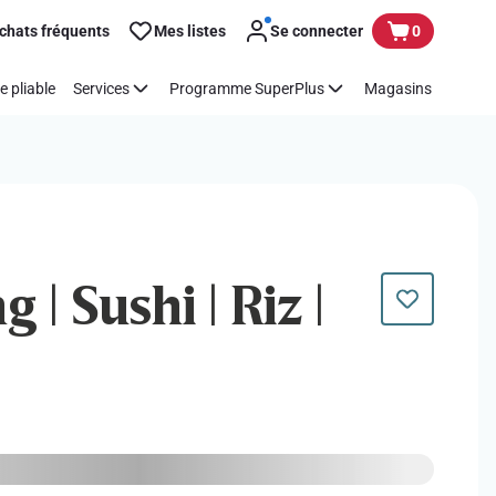
chats fréquents
Mes listes
Se connecter
0
e pliable
Services
Programme SuperPlus
Magasins
 | Sushi | Riz |