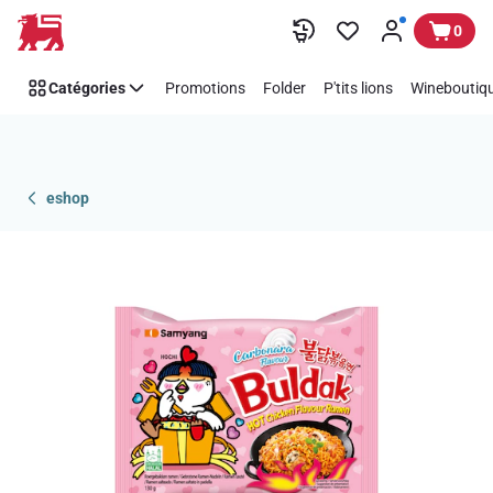
Passer
0
Catégories
Promotions
Folder
P'tits lions
Wineboutiqu
eshop