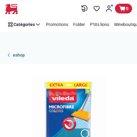
Passer
0
Catégories
Promotions
Folder
P'tits lions
Wineboutiqu
eshop