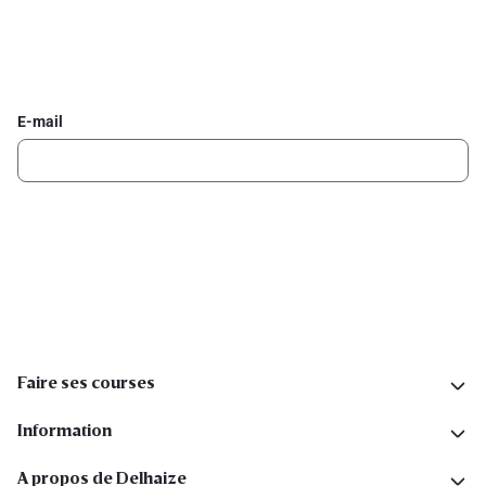
Inscrivez-vous à la newsletter Delhaize
Recevez chaque semaine les meilleures promotions et de
l'inspiration pour vos assiettes dans votre boîte mail.
E-mail
Inscription
Suivez-nous sur les réseaux sociaux
Faire ses courses
Information
A propos de Delhaize