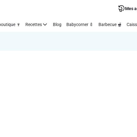
Mes a
outique 🍷
Recettes
Blog
Babycorner 🍼
Barbecue 🫕
Caiss