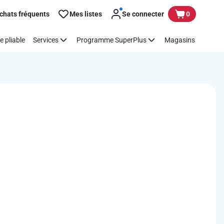
chats fréquents
Mes listes
Se connecter
0
e pliable
Services
Programme SuperPlus
Magasins