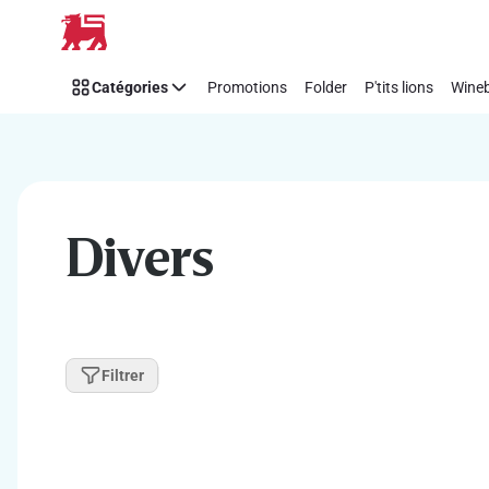
Passer
Catégories
Promotions
Folder
P'tits lions
Wineb
Divers
Filtrer