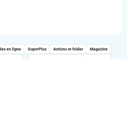
s en ligne
SuperPlus
Actions et folder
Magazine
Appelez notre service
clientèle : 0800/957.13
 entre
s
Lundi-vendredi : 7h-21h / Samedi :
tes.
8h-18h / Dimanche : 8h-13h.
Suivez-nous sur les réseaux sociaux
ption