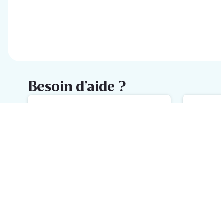
Besoin d’aide ?
FAQ
M
L'aide la plus rapide avec notre
No
FAQ
h
Inscrivez-vous à la newsletter
Delhaize
Recevez chaque semaine les meilleures promotions et de
l'inspiration pour vos assiettes dans votre boîte mail.