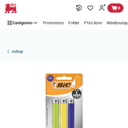
Passer
0
Catégories
Promotions
Folder
P'tits lions
Wineboutiqu
eshop