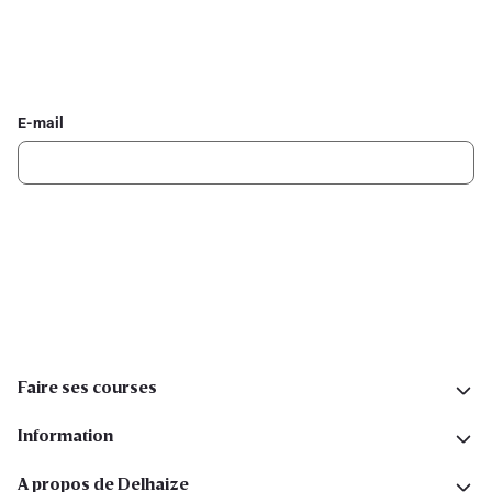
Inscrivez-vous à la newsletter Delhaize
Recevez chaque semaine les meilleures promotions et de
l'inspiration pour vos assiettes dans votre boîte mail.
E-mail
Inscription
Suivez-nous sur les réseaux sociaux
Faire ses courses
Information
A propos de Delhaize