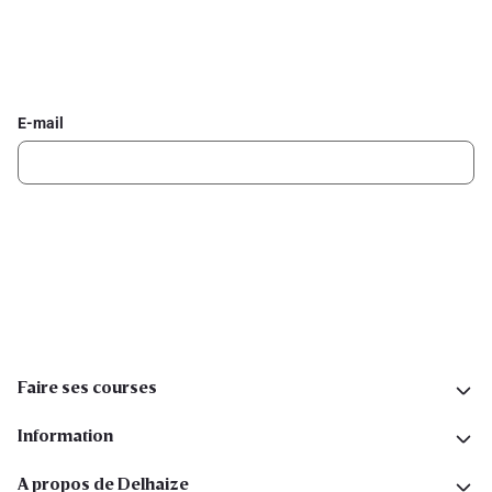
Inscrivez-vous à la newsletter Delhaize
Recevez chaque semaine les meilleures promotions et de
l'inspiration pour vos assiettes dans votre boîte mail.
E-mail
Inscription
Suivez-nous sur les réseaux sociaux
Faire ses courses
Information
A propos de Delhaize