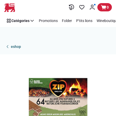
Passer
0
Catégories
Promotions
Folder
P'tits lions
Wineboutiqu
eshop