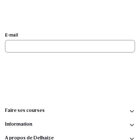
Inscrivez-vous à la newsletter Delhaize
Recevez chaque semaine les meilleures promotions et de
l'inspiration pour vos assiettes dans votre boîte mail.
E-mail
Inscription
Suivez-nous sur les réseaux sociaux
Faire ses courses
Information
A propos de Delhaize