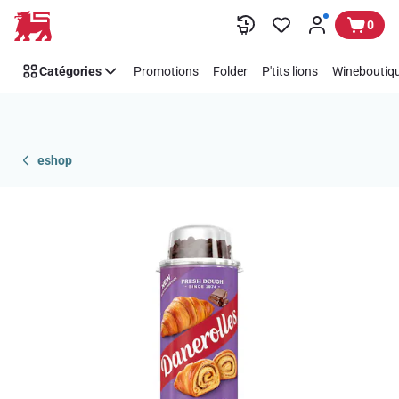
Passer
0
Catégories
Promotions
Folder
P'tits lions
Wineboutiqu
eshop