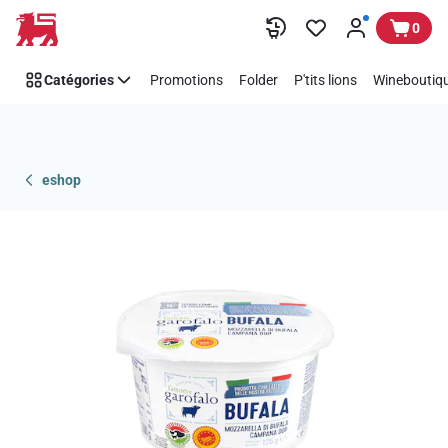
Passer
0
Catégories
Promotions
Folder
P'tits lions
Wineboutiqu
eshop