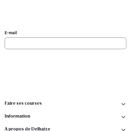
Inscrivez-vous à la newsletter Delhaize
Recevez chaque semaine les meilleures promotions et de
l'inspiration pour vos assiettes dans votre boîte mail.
E-mail
Inscription
Suivez-nous sur les réseaux sociaux
Faire ses courses
Information
A propos de Delhaize