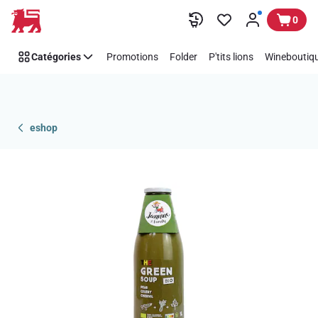
Passer
0
Catégories
Promotions
Folder
P'tits lions
Wineboutiqu
eshop