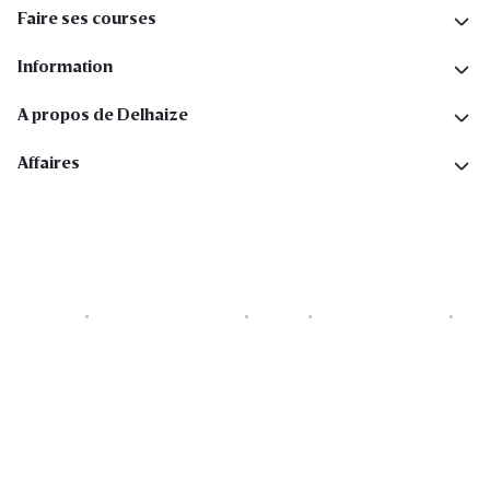
Faire ses courses
Information
A propos de Delhaize
Affaires
Cookies
Déclaration de vie privée
Security
Conditions générales
Déclaration sur l'accessibilité
Copyright © 2026 All rights reserved. Delhaize Group.