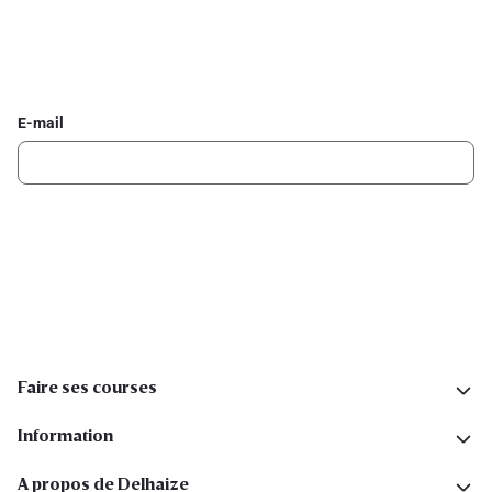
Inscrivez-vous à la newsletter Delhaize
Recevez chaque semaine les meilleures promotions et de
l'inspiration pour vos assiettes dans votre boîte mail.
E-mail
Inscription
Suivez-nous sur les réseaux sociaux
Faire ses courses
Information
A propos de Delhaize