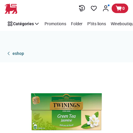
Passer
0
Catégories
Promotions
Folder
P'tits lions
Wineboutiqu
eshop