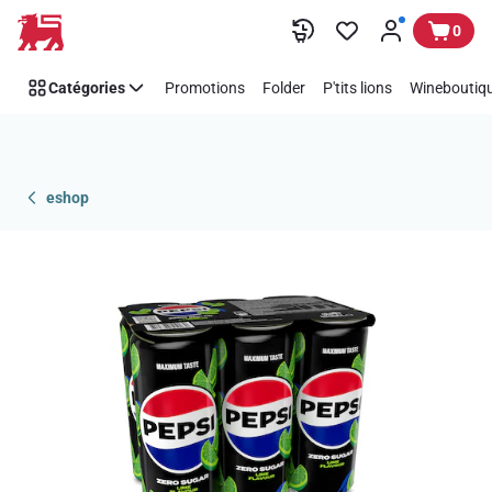
Passer
0
Catégories
Promotions
Folder
P'tits lions
Wineboutiqu
eshop