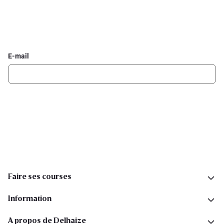
Inscrivez-vous à la newsletter Delhaize
Recevez chaque semaine les meilleures promotions et de
l'inspiration pour vos assiettes dans votre boîte mail.
E-mail
Inscription
Suivez-nous sur les réseaux sociaux
Faire ses courses
Information
A propos de Delhaize