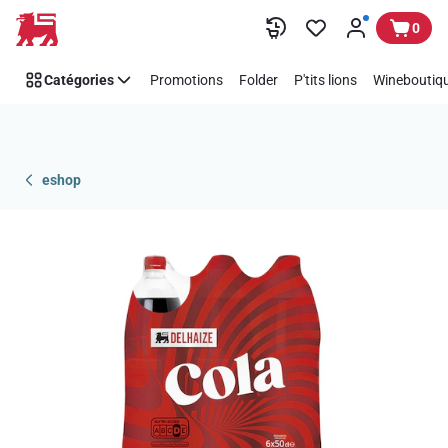
Passer
0
Catégories
Promotions
Folder
P'tits lions
Wineboutiqu
eshop