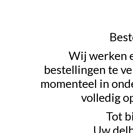
Best
Wij werken 
bestellingen te v
momenteel in onde
volledig o
Tot b
Uw delh