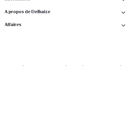
A propos de Delhaize
Affaires
Cookies
Déclaration de vie privée
Security
Conditions générales
Déclaration sur l'accessibilité
Copyright © 2026 All rights reserved. Delhaize Group.