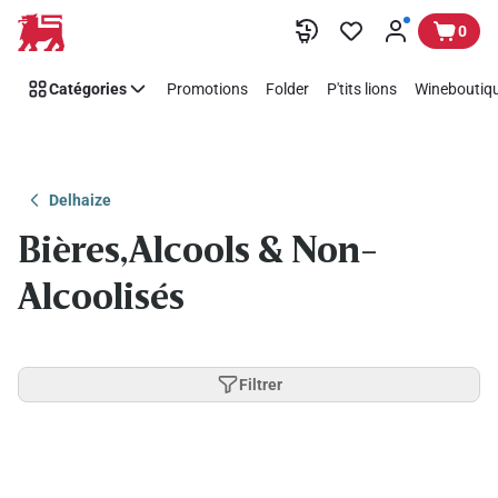
Passer
0
Catégories
Promotions
Folder
P'tits lions
Wineboutiqu
Delhaize
Bières,Alcools & Non-
Alcoolisés
Filtrer