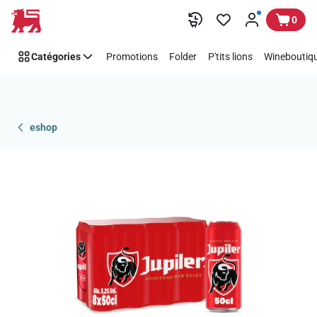
Passer
0
Catégories
Promotions
Folder
P'tits lions
Wineboutiqu
eshop