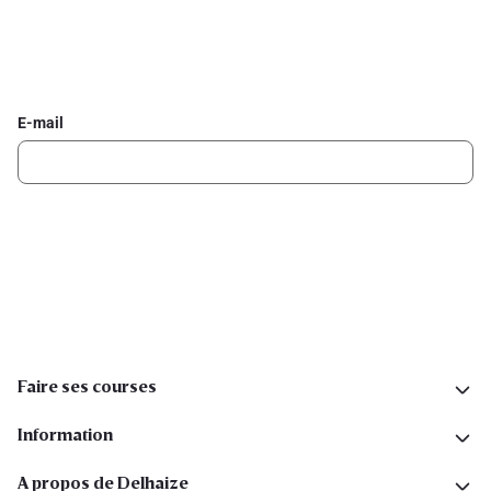
Inscrivez-vous à la newsletter Delhaize
Recevez chaque semaine les meilleures promotions et de
l'inspiration pour vos assiettes dans votre boîte mail.
E-mail
Inscription
Suivez-nous sur les réseaux sociaux
Faire ses courses
Information
A propos de Delhaize