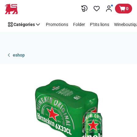
Passer
0
Catégories
Promotions
Folder
P'tits lions
Wineboutiqu
eshop