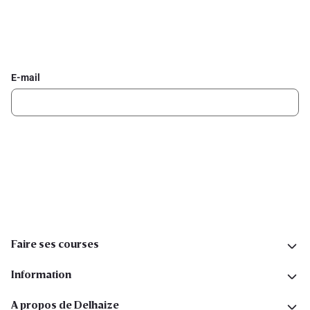
Inscrivez-vous à la newsletter Delhaize
Recevez chaque semaine les meilleures promotions et de
l'inspiration pour vos assiettes dans votre boîte mail.
E-mail
Inscription
Suivez-nous sur les réseaux sociaux
Faire ses courses
Information
A propos de Delhaize