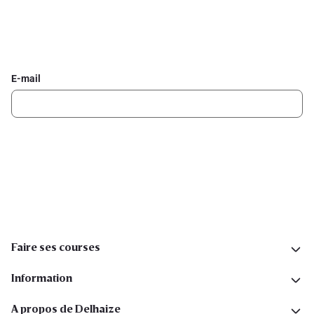
Inscrivez-vous à la newsletter Delhaize
Recevez chaque semaine les meilleures promotions et de
l'inspiration pour vos assiettes dans votre boîte mail.
E-mail
Inscription
Suivez-nous sur les réseaux sociaux
Faire ses courses
Information
A propos de Delhaize