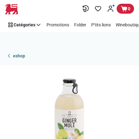
Passer
0
Catégories
Promotions
Folder
P'tits lions
Wineboutiqu
eshop