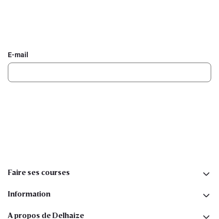
Inscrivez-vous à la newsletter Delhaize
Recevez chaque semaine les meilleures promotions et de
l'inspiration pour vos assiettes dans votre boîte mail.
E-mail
Inscription
Suivez-nous sur les réseaux sociaux
Faire ses courses
Information
A propos de Delhaize