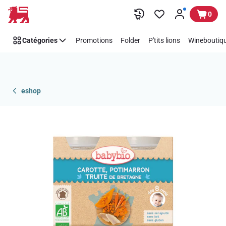
Passer
0
Catégories
Promotions
Folder
P'tits lions
Wineboutiqu
eshop