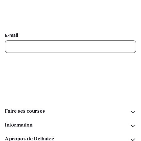
Inscrivez-vous à la newsletter Delhaize
Recevez chaque semaine les meilleures promotions et de
l'inspiration pour vos assiettes dans votre boîte mail.
E-mail
Inscription
Suivez-nous sur les réseaux sociaux
Faire ses courses
Information
A propos de Delhaize