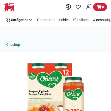
Passer
0
Catégories
Promotions
Folder
P'tits lions
Wineboutiqu
eshop