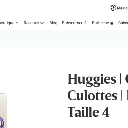
Mes a
outique 🍷
Recettes
Blog
Babycorner 🍼
Barbecue 🫕
Caiss
Huggies |
Culottes |
Taille 4