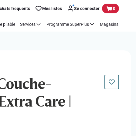
chats fréquents
Mes listes
Se connecter
0
e pliable
Services
Programme SuperPlus
Magasins
 Couche-
 Extra Care |