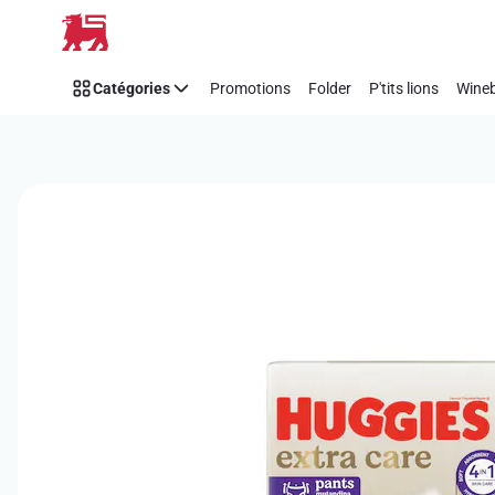
Passer
Catégories
Promotions
Folder
P'tits lions
Wineb