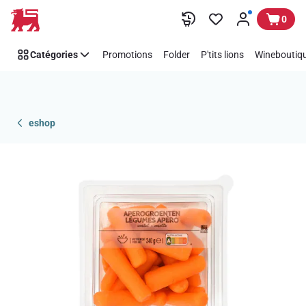
Passer
0
Catégories
Promotions
Folder
P'tits lions
Wineboutiqu
eshop