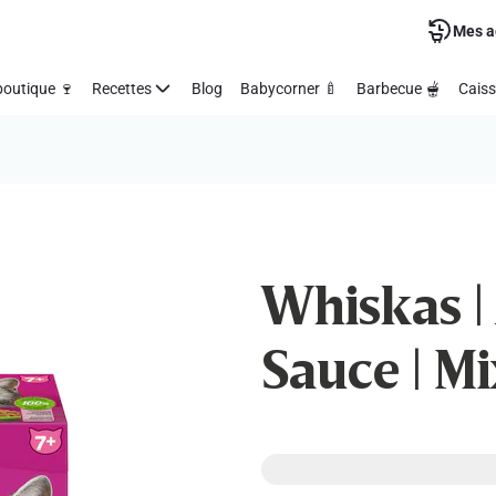
Mes a
outique 🍷
Recettes
Blog
Babycorner 🍼
Barbecue 🫕
Caiss
Whiskas | 
Sauce | Mi