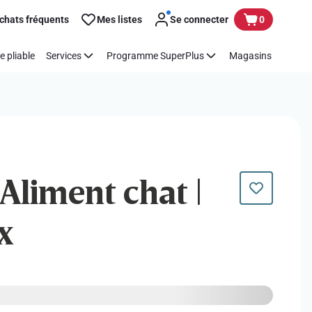
chats fréquents
Mes listes
Se connecter
0
e pliable
Services
Programme SuperPlus
Magasins
Aliment chat |
x