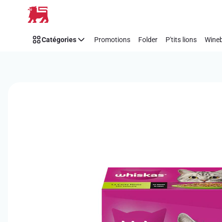
Passer
Catégories
Promotions
Folder
P'tits lions
Wineb