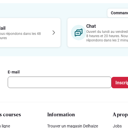
Commande
Chat
ail
Ouvert du lundi au vendredi
us répondons dans les 48
8 heures et 20 heures. Nou
eures
répondons dans les 2 minu
E-mail
Inscri
s courses
Information
A prop
 ligne
Trouver un magasin Delhaize
Jobs