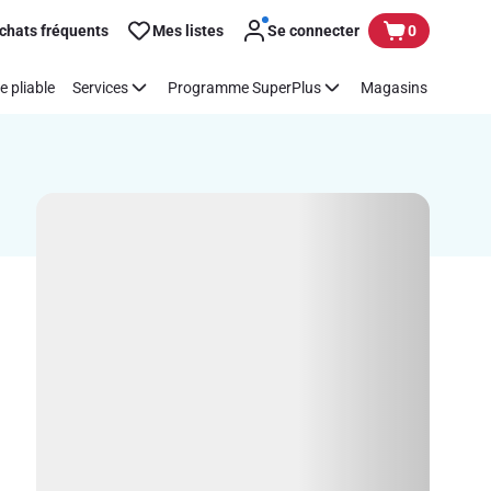
chats fréquents
Mes listes
Se connecter
0
e pliable
Services
Programme SuperPlus
Magasins