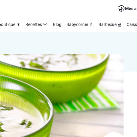
Mes a
outique 🍷
Recettes
Blog
Babycorner 🍼
Barbecue 🫕
Caiss