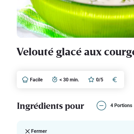
Velouté glacé aux courg
Facile
< 30 min.
0/5
Ingrédients pour
4 Portions
Fermer