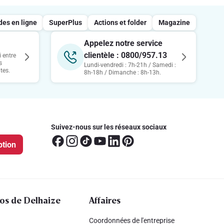
s en ligne
SuperPlus
Actions et folder
Magazine
Appelez notre service
clientèle : 0800/957.13
 entre
s
Lundi-vendredi : 7h-21h / Samedi :
tes.
8h-18h / Dimanche : 8h-13h.
Suivez-nous sur les réseaux sociaux
ption
os de Delhaize
Affaires
Coordonnées de l'entreprise