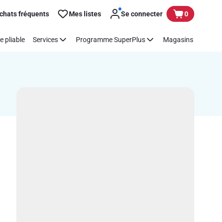
chats fréquents
Mes listes
Se connecter
0
e pliable
Services
Programme SuperPlus
Magasins