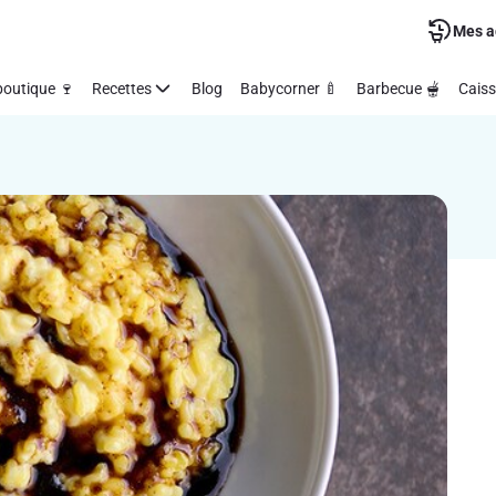
Mes a
outique 🍷
Recettes
Blog
Babycorner 🍼
Barbecue 🫕
Caiss