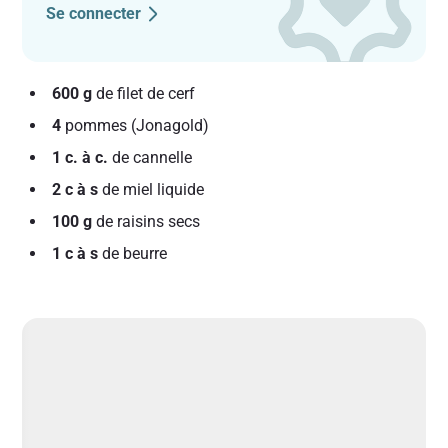
Se connecter
600 g
de filet de cerf
4
pommes (Jonagold)
1 c. à c.
de cannelle
2 c à s
de miel liquide
100 g
de raisins secs
1 c à s
de beurre