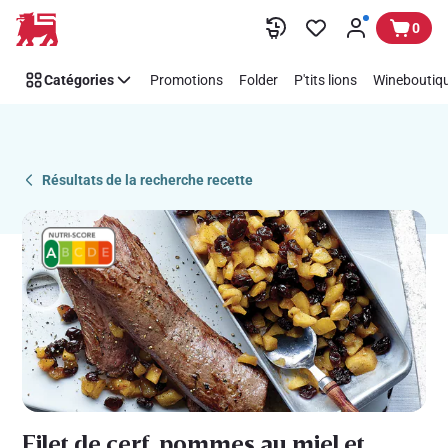
Recipe
Passer
0
Details
Page
Catégories
Promotions
Folder
P'tits lions
Wineboutiqu
Résultats de la recherche recette
Filet de cerf, pommes au miel et