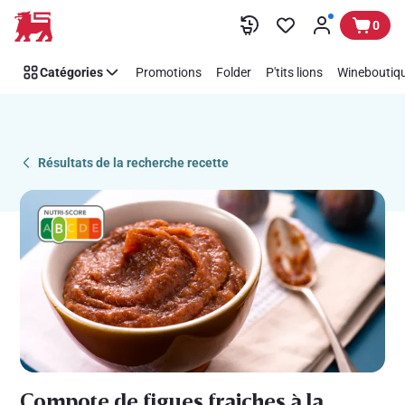
Recipe
Passer
0
Details
Page
Catégories
Promotions
Folder
P'tits lions
Wineboutiqu
Résultats de la recherche recette
Compote de figues fraiches à la