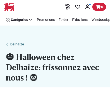
🎃
Passer
0
Halloween
chez
Catégories
Promotions
Folder
P'tits lions
Wineboutiqu
Delhaize:
frissonnez
avec
nous
!
Delhaize
🧛
🎃 Halloween chez
Delhaize: frissonnez avec
nous ! 🧛