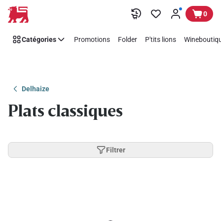
Passer
0
Catégories
Promotions
Folder
P'tits lions
Wineboutiqu
Delhaize
Plats classiques
Filtrer