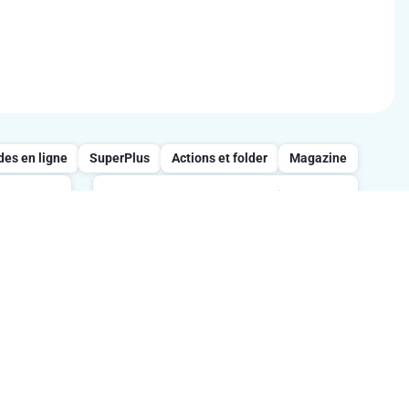
s en ligne
SuperPlus
Actions et folder
Magazine
Appelez notre service
clientèle : 0800/957.13
 entre
s
Lundi-vendredi : 7h-21h / Samedi :
tes.
8h-18h / Dimanche : 8h-13h.
Suivez-nous sur les réseaux sociaux
ption