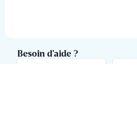
Besoin d’aide ?
FAQ
M
L'aide la plus rapide avec notre
No
FAQ
h
Inscrivez-vous à la newsletter
Delhaize
Recevez chaque semaine les meilleures promotions et de
l'inspiration pour vos assiettes dans votre boîte mail.