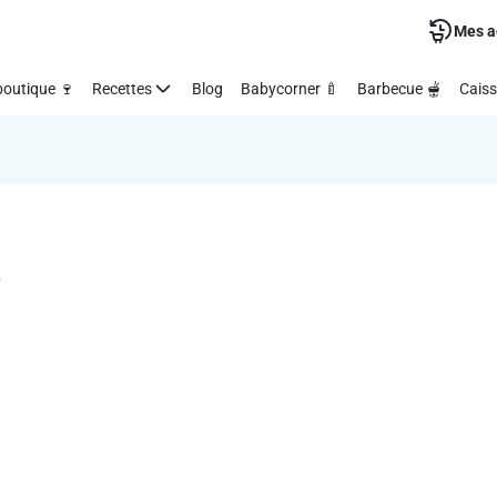
Mes a
outique 🍷
Recettes
Blog
Babycorner 🍼
Barbecue 🫕
Caiss