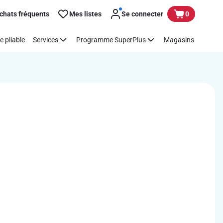
chats fréquents
Mes listes
Se connecter
0
e pliable
Services
Programme SuperPlus
Magasins