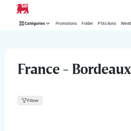
Passer
Catégories
Promotions
Folder
P'tits lions
Wineb
France - Bordeaux
Filtrer