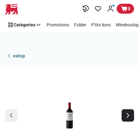
Passer
0
Catégories
Promotions
Folder
P'tits lions
Wineboutiqu
eshop