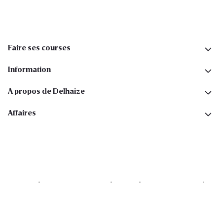
Faire ses courses
Information
A propos de Delhaize
Affaires
Cookies
Déclaration de vie privée
Security
Conditions générales
Déclaration sur l'accessibilité
Copyright © 2026 All rights reserved. Delhaize Group.