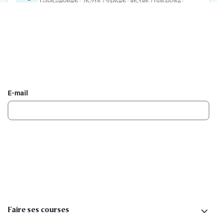
Lundi-vendredi : 7h-21h / Samedi : 8h-18h / Dimanche :
8h-13h.
Inscrivez-vous à la newsletter Delhaize
Recevez chaque semaine les meilleures promotions et de
l'inspiration pour vos assiettes dans votre boîte mail.
E-mail
Inscription
Suivez-nous sur les réseaux sociaux
Faire ses courses