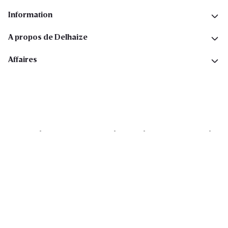
Information
A propos de Delhaize
Affaires
Cookies
Déclaration de vie privée
Security
Conditions générales
Déclaration sur l'accessibilité
Copyright © 2026 All rights reserved. Delhaize Group.