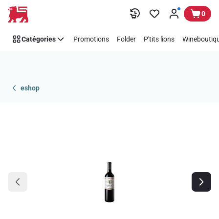
Passer
0
Catégories
Promotions
Folder
P'tits lions
Wineboutiqu
eshop