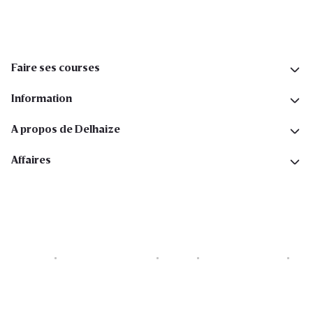
Faire ses courses
Information
A propos de Delhaize
Affaires
Cookies
Déclaration de vie privée
Security
Conditions générales
Déclaration sur l'accessibilité
Copyright © 2026 All rights reserved. Delhaize Group.