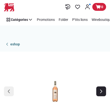
Passer
0
Catégories
Promotions
Folder
P'tits lions
Wineboutiqu
eshop