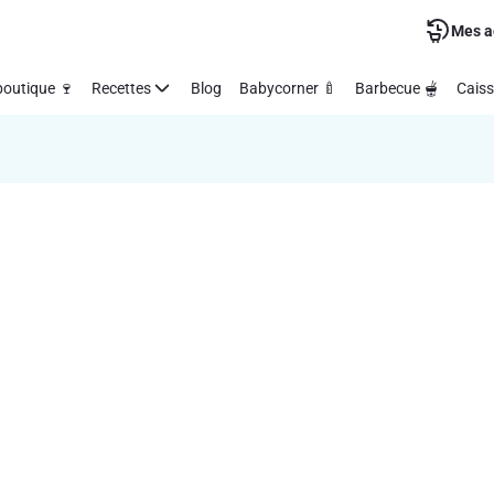
Mes a
outique 🍷
Recettes
Blog
Babycorner 🍼
Barbecue 🫕
Caiss