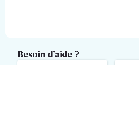
Besoin d’aide ?
FAQ
M
L'aide la plus rapide avec notre
No
FAQ
h
Inscrivez-vous à la newsletter
Delhaize
Recevez chaque semaine les meilleures promotions et de
l'inspiration pour vos assiettes dans votre boîte mail.