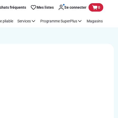
chats fréquents
Mes listes
Se connecter
0
e pliable
Services
Programme SuperPlus
Magasins