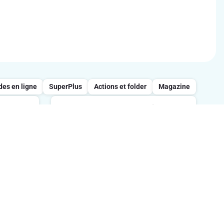
s en ligne
SuperPlus
Actions et folder
Magazine
Appelez notre service
clientèle : 0800/957.13
 entre
s
Lundi-vendredi : 7h-21h / Samedi :
tes.
8h-18h / Dimanche : 8h-13h.
Suivez-nous sur les réseaux sociaux
ption