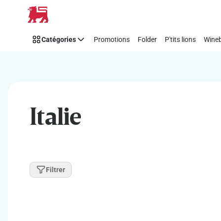
Passer
Catégories
Promotions
Folder
P'tits lions
Wineb
Italie
Filtrer