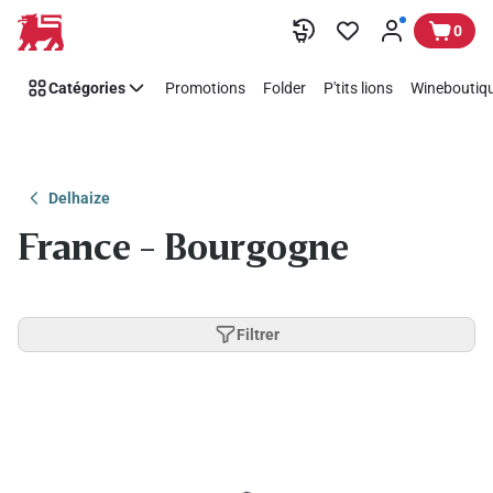
Passer
0
Catégories
Promotions
Folder
P'tits lions
Wineboutiqu
Delhaize
France - Bourgogne
Filtrer