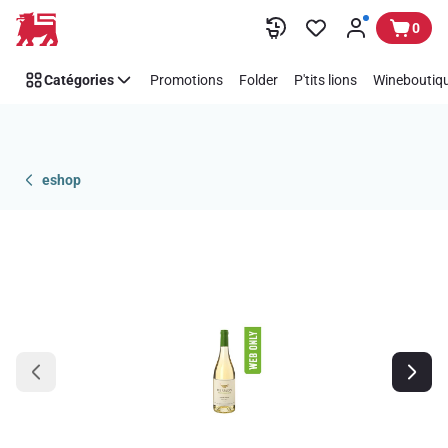
Passer
0
Catégories
Promotions
Folder
P'tits lions
Wineboutiqu
eshop