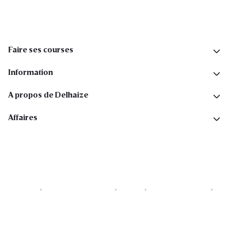
Faire ses courses
Information
A propos de Delhaize
Affaires
Cookies
Déclaration de vie privée
Security
Conditions générales
Déclaration sur l'accessibilité
Copyright © 2026 All rights reserved. Delhaize Group.