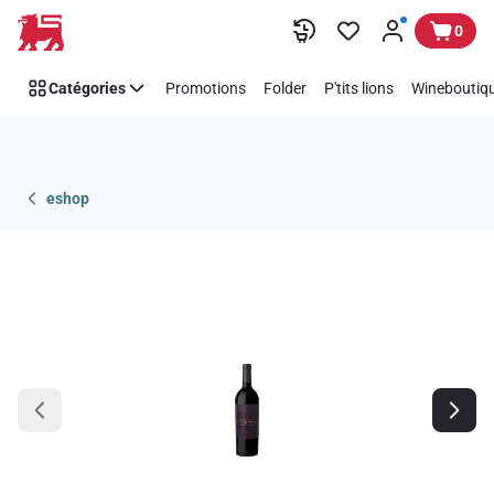
Passer
0
Catégories
Promotions
Folder
P'tits lions
Wineboutiqu
eshop