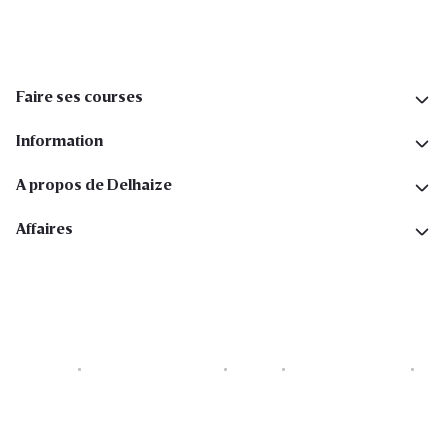
Faire ses courses
Information
A propos de Delhaize
Affaires
Cookies
Déclaration de vie privée
Security
Conditions générales
Déclaration sur l'accessibilité
Copyright © 2026 All rights reserved. Delhaize Group.