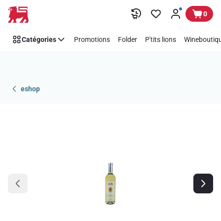
Passer
0
Catégories
Promotions
Folder
P'tits lions
Wineboutiqu
eshop