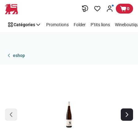
Passer
0
Catégories
Promotions
Folder
P'tits lions
Wineboutiqu
eshop