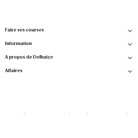
Faire ses courses
Information
A propos de Delhaize
Affaires
Cookies
Déclaration de vie privée
Security
Conditions générales
Déclaration sur l'accessibilité
Copyright © 2026 All rights reserved. Delhaize Group.