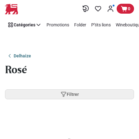
Passer
0
Catégories
Promotions
Folder
P'tits lions
Wineboutiqu
Delhaize
Rosé
Filtrer