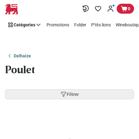
Passer
0
Catégories
Promotions
Folder
P'tits lions
Wineboutiqu
Delhaize
Poulet
Filtrer