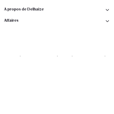
A propos de Delhaize
Affaires
Cookies
Déclaration de vie privée
Security
Conditions générales
Déclaration sur l'accessibilité
Copyright © 2026 All rights reserved. Delhaize Group.