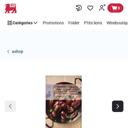
Passer
0
Catégories
Promotions
Folder
P'tits lions
Wineboutiqu
eshop