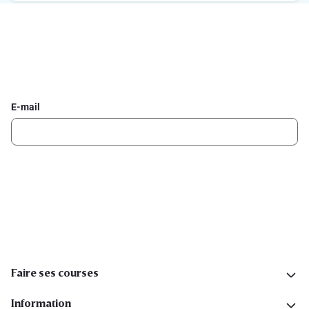
Inscrivez-vous à la newsletter Delhaize
Recevez chaque semaine les meilleures promotions et de
l'inspiration pour vos assiettes dans votre boîte mail.
E-mail
Inscription
Suivez-nous sur les réseaux sociaux
Faire ses courses
Information